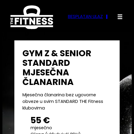
Skoči
do
BESPLATAN ULAZ
sadržaja
GYM Z & SENIOR
STANDARD
MJESEČNA
ČLANARINA
Mjesečna članarina bez ugovorne
obveze u svim STANDARD THE Fitness
klubovima
55 €
mjesečno