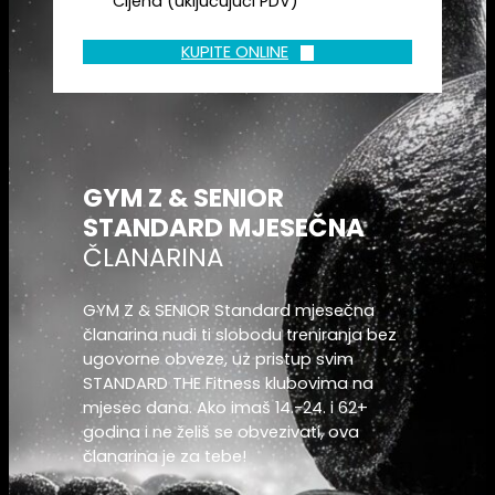
Cijena (uključujući PDV)
KUPITE ONLINE
GYM Z & SENIOR
STANDARD MJESEČNA
ČLANARINA
GYM Z & SENIOR Standard mjesečna
članarina nudi ti slobodu treniranja bez
ugovorne obveze, uz pristup svim
STANDARD THE Fitness klubovima na
mjesec dana. Ako imaš 14.-24. i 62+
godina i ne želiš se obvezivati, ova
članarina je za tebe!