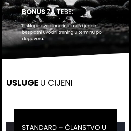
BONUS
ZA TEBE:
U sklopu ove članarine imaš i jedan
besplatni uvodni trening u terminu po
dogovoru.
USLUGE
U CIJENI
STANDARD – ČLANSTVO U