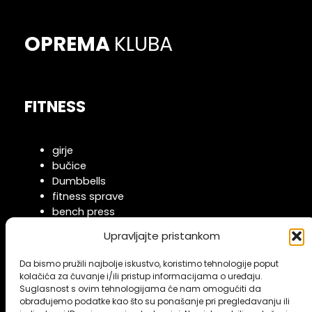
OPREMA
KLUBA
FITNESS
girje
bučice
Dumbbells
fitness sprave
bench press
boxing ring
Upravljajte pristankom
Da bismo pružili najbolje iskustvo, koristimo tehnologije poput
KARDIO
kolačića za čuvanje i/ili pristup informacijama o uređaju.
Suglasnost s ovim tehnologijama će nam omogućiti da
obrađujemo podatke kao što su ponašanje pri pregledavanju ili