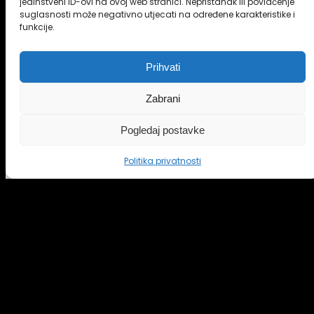
Steppers, ellipticaly, stairs, bikes
jedinstveni ID-ovi na ovoj web stranici. Nepristanak ili povlačenje
suglasnosti može negativno utjecati na određene karakteristike i
trake za trčanje
funkcije.
veslački ergometar
airbike
stairs
Prihvati
treadmills
veslačke sprave
Zabrani
bicikli
zračni bicikl
Pogledaj postavke
steperi
KUPITE ONLINE
pokretne stepenice
Politika privatnosti
air bike
eliptične sprave
FUNKCIONALNA OPREMA
bench press
stalak za čučnjeve
prsluk sa utezima