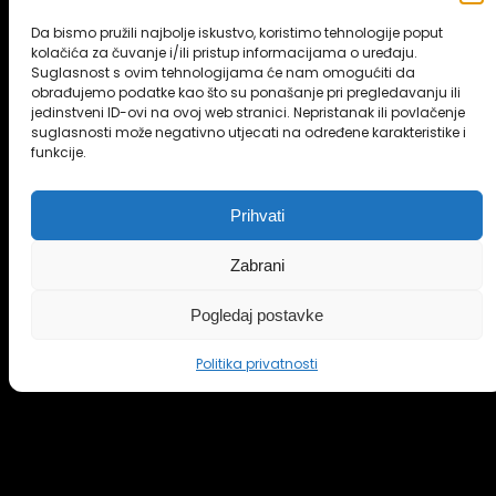
PRO
Da bismo pružili najbolje iskustvo, koristimo tehnologije poput
kolačića za čuvanje i/ili pristup informacijama o uređaju.
Suglasnost s ovim tehnologijama će nam omogućiti da
obrađujemo podatke kao što su ponašanje pri pregledavanju ili
Sve lokacije. Jedna članarina. Bez
jedinstveni ID-ovi na ovoj web stranici. Nepristanak ili povlačenje
ograničenja.
suglasnosti može negativno utjecati na određene karakteristike i
funkcije.
Prihvati
THE FITNESS
Zabrani
DONJE SVETICE
Pogledaj postavke
DONJE SVETICE 24
Politika privatnosti
THE FITNESS
SAMOBOR
STOP SHOP SAMOBOR, ULICA