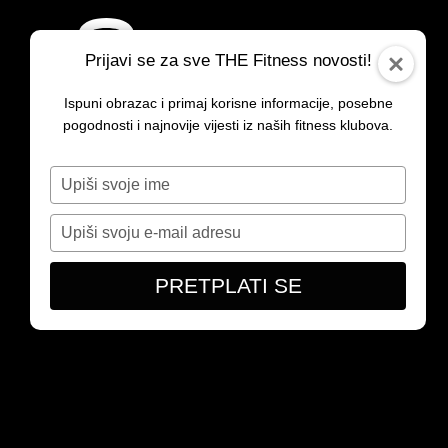
Skoči
do
BESPLATAN ULAZ
Prijavi se za sve THE Fitness novosti!
sadržaja
Ispuni obrazac i primaj korisne informacije, posebne
pogodnosti i najnovije vijesti iz naših fitness klubova.
Type
your
name
Type
your
email
PRETPLATI SE