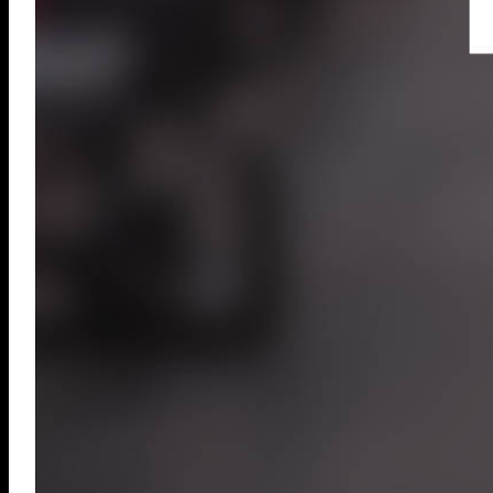
MULTICLUB
– ČLANSTVO
Trenirajte kada god želite, u kojem go
lokacijama. Iskoristite vrhunsku oprem