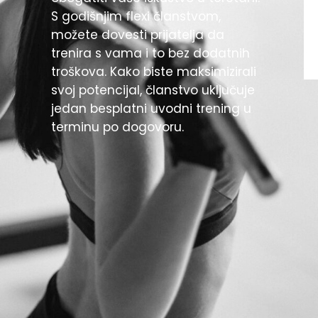
S godišnjim flexi članstvom,
možete dovesti prijatelja da
trenira s vama i to bez dodatnih
troškova. Kako biste maksimizirali
svoj potencijal, članstvo uključuje
jedan besplatni uvodni trening u
terminu po dogovoru.