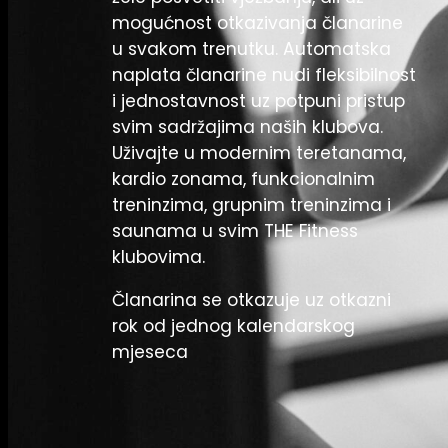
mogućnost otkazivanja članarine
u svakom trenutku. Automatska
naplata članarine nudi fleksibilnost
i jednostavnost uz potpuni pristup
svim sadržajima naših klubova.
Uživajte u modernim teretanama,
kardio zonama, funkcionalnim
treninzima, grupnim treninzima i
saunama u svim THE Fitness
klubovima.
Članarina se otkazuje uz otkazni
rok od jednog kalendarskog
mjeseca