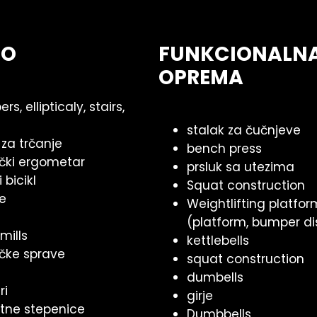
IO
FUNKCIONALN
OPREMA
rs, ellipticaly, stairs,
stalak za čučnjeve
 za trčanje
bench press
čki ergometar
prsluk sa utezima
 bicikl
Squat construction
ke
Weightlifting platfor
(platform, bumper di
mills
kettlebells
čke sprave
squat construction
dumbells
ri
girje
tne stepenice
Dumbbells