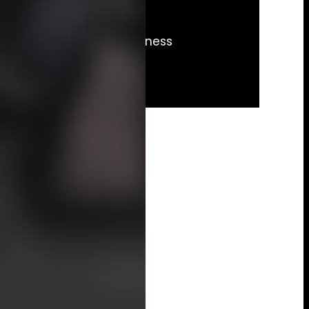
ičen pristup svim THE Fitness
ness zonama.