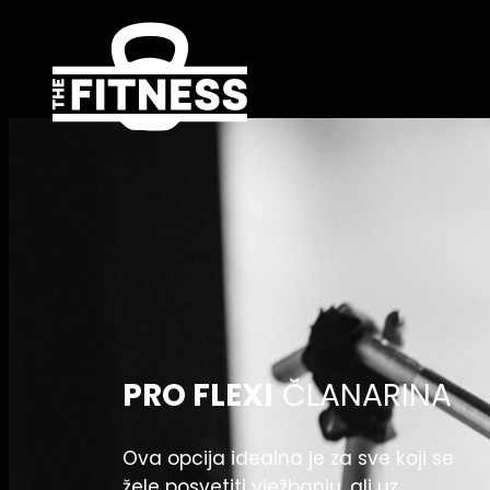
Skoči
do
sadržaja
PRO FLEXI
ČLANARINA
Ova opcija idealna je za sve koji se
žele posvetiti vježbanju, ali uz