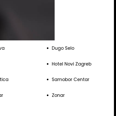
va
Dugo Selo
Hotel Novi Zagreb
ica
Samobor Centar
ar
Zonar