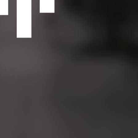
 U SVIM THE FITNESS KLUBOVIMA
d klubu želite! S ovim članstvom ostvarujete neogran
u, sudjelujte u grupnim treninzima i uživajte u well