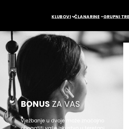
KLUBOVI
ČLANARINE
GRUPNI TRE
BONUS
ZA VAS
Vježbanje u dvoje može značajno
obogatiti vaše iskustvo u teretani.