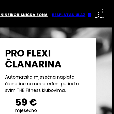
⋮
NINZI
KORISNIČKA ZONA
BESPLATAN ULAZ
PRO FLEXI
ČLANARINA
Automatska mjesečna naplata
članarine na neodređeni period u
svim THE Fitness klubovima.
59 €
mjesečno