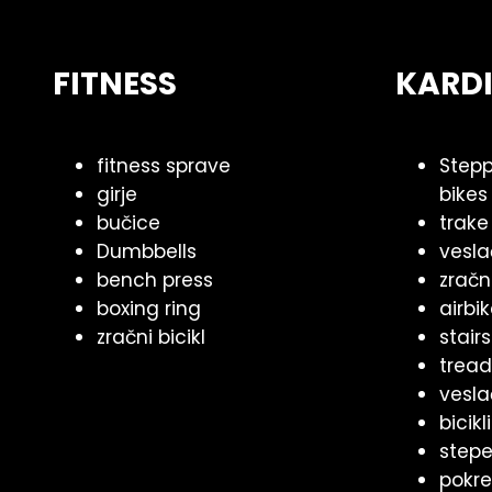
FITNESS
KARD
fitness sprave
Steppe
girje
bikes
bučice
trake
Dumbbells
vesla
bench press
zračni
boxing ring
airbi
zračni bicikl
stairs
tread
vesla
bicikli
stepe
pokre