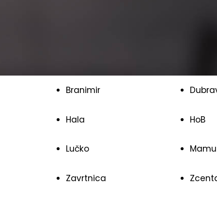
Branimir
Dubra
Hala
HoB
Lučko
Mamut
Zavrtnica
Zcent