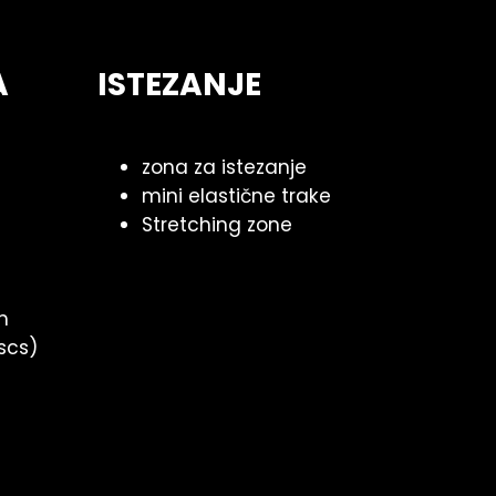
A
ISTEZANJE
zona za istezanje
mini elastične trake
Stretching zone
m
scs)