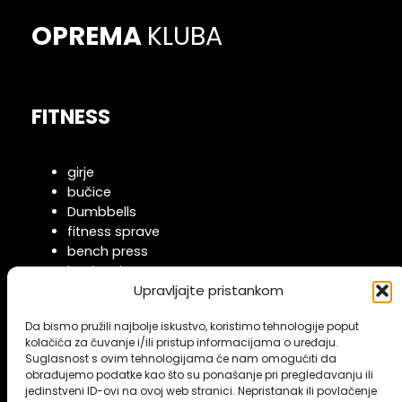
OPREMA
KLUBA
FITNESS
girje
bučice
Dumbbells
fitness sprave
bench press
boxing ring
Upravljajte pristankom
KARDIO
Da bismo pružili najbolje iskustvo, koristimo tehnologije poput
kolačića za čuvanje i/ili pristup informacijama o uređaju.
Suglasnost s ovim tehnologijama će nam omogućiti da
obrađujemo podatke kao što su ponašanje pri pregledavanju ili
Steppers, ellipticaly, stairs, bikes
jedinstveni ID-ovi na ovoj web stranici. Nepristanak ili povlačenje