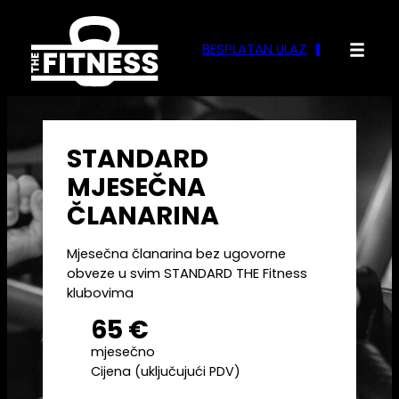
Skoči
do
BESPLATAN ULAZ
sadržaja
STANDARD
MJESEČNA
ČLANARINA
Mjesečna članarina bez ugovorne
obveze u svim STANDARD THE Fitness
klubovima
65 €
mjesečno
Cijena (uključujući PDV)