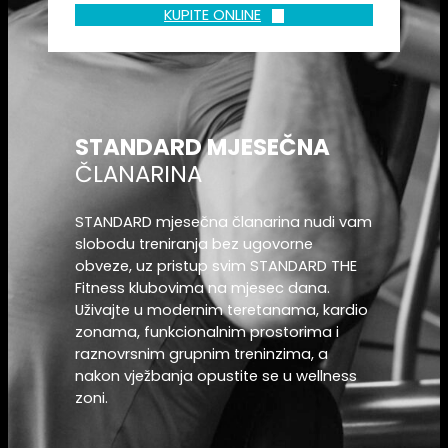
KUPITE ONLINE
STANDARD MJESEČNA
ČLANARINA
STANDARD mjesečna članarina nudi vam
slobodu treniranja bez ugovorne
obveze, uz pristup svim STANDARD THE
Fitness klubovima na mjesec dana.
Uživajte u modernim teretanama, kardio
zonama, funkcionalnim prostorima i
raznovrsnim grupnim treninzima, a
nakon vježbanja opustite se u wellness
zoni.