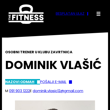
Skoči
do
BESPLATAN ULAZ
sadržaja
OSOBNI TRENER U KLUBU ZAVRTNICA
DOMINIK VLAŠIĆ
NAZOVI ODMAH
POŠALJI E-MAIL
M
091 903 1222
E
dominik.vlasic12@gmail.com