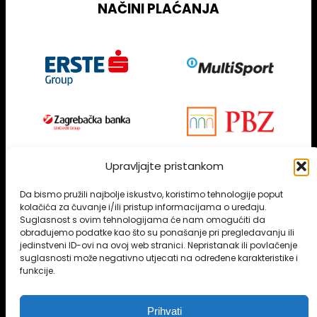
NAČINI PLAĆANJA
Upravljajte pristankom
NEWSLETTER
Da bismo pružili najbolje iskustvo, koristimo tehnologije poput
kolačića za čuvanje i/ili pristup informacijama o uređaju.
Suglasnost s ovim tehnologijama će nam omogućiti da
obrađujemo podatke kao što su ponašanje pri pregledavanju ili
Pošalji
jedinstveni ID-ovi na ovoj web stranici. Nepristanak ili povlačenje
suglasnosti može negativno utjecati na određene karakteristike i
Prihvaćamo MultiSport karticu
funkcije.
Prihvati