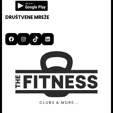
DRUŠTVENE MREŽE
Facebook
Instagram
TikTok
LinkedIn