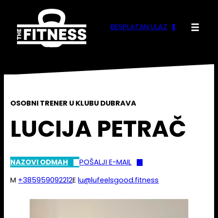
Skoči
do
BESPLATAN ULAZ
sadržaja
OSOBNI TRENER U KLUBU DUBRAVA
LUCIJA PETRAČ
NAZOVI ODMAH
POŠALJI E-MAIL
M
+385959092212
E
lu@lufeelsgood.fitness